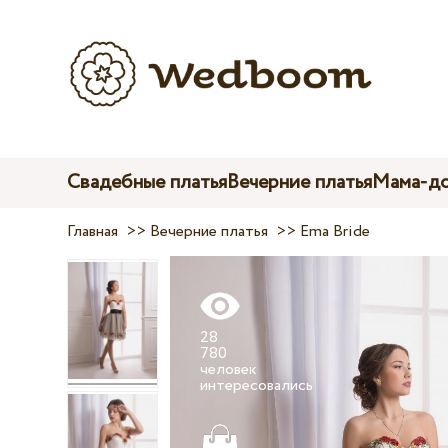
Свадебные платья
Вечерние платья
Мама-до
Главная
>>
Вечерние платья
>>
Ema Bride
28
780
человек