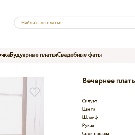
чка
Будуарные платья
Свадебные фаты
Вечернее плать
Силуэт
Цвета
Шлейф
Рукав
Срок пошива