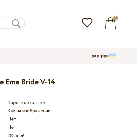
0
укр
|
рус
е Ema Bride V-14
Короткое платье
Как на изображении
Нет
Нет
28 дней