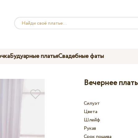
чка
Будуарные платья
Свадебные фаты
Вечернее плать
Силуэт
Цвета
Шлейф
Рукав
Срок пошива