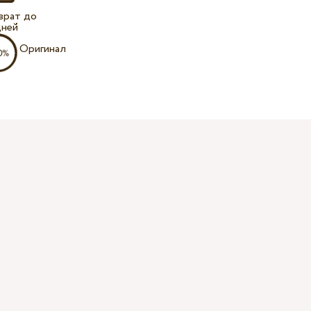
врат до
дней
Оригинал