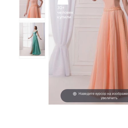
30+
человек
Наведите курсор на изображе
увеличить