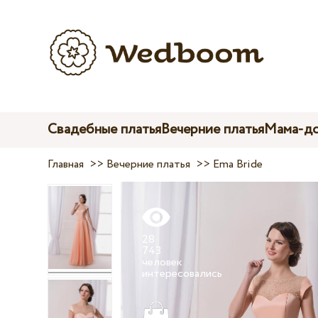
Свадебные платья
Вечерние платья
Мама-до
Главная
>>
Вечерние платья
>>
Ema Bride
28
743
человек