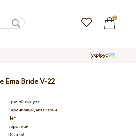
0
укр
|
рус
е Ema Bride V-22
Прямой силуэт
Персиковый, аквамарин
Нет
Короткий
28 дней