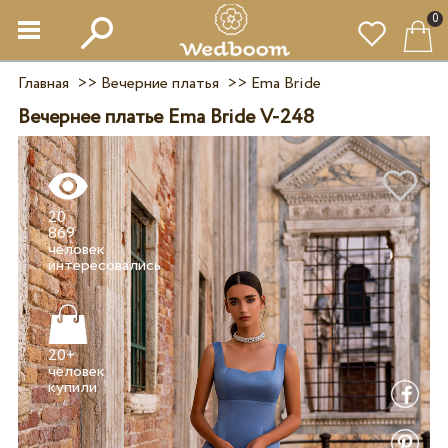
0
Главная
>>
Вечерние платья
>>
Ema Bride
Вечернее платье Ema Bride V-248
20
869
человек
20+
человек