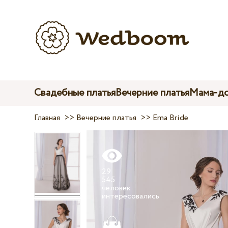
Свадебные платья
Вечерние платья
Мама-до
Главная
>>
Вечерние платья
>>
Ema Bride
29
545
человек