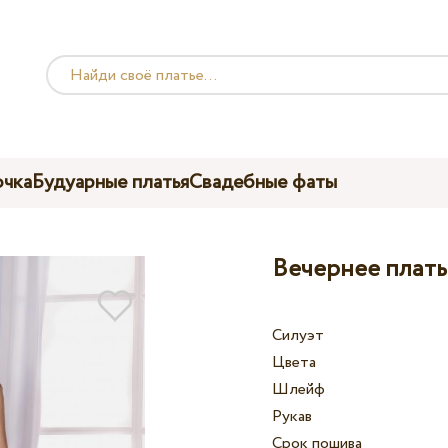
чка
Будуарные платья
Свадебные фаты
Вечернее плать
Силуэт
Цвета
Шлейф
Рукав
Срок пошива