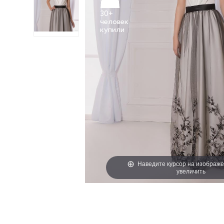
30+
человек
Наведите курсор на изображе
увеличить