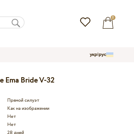
0
укр
|
рус
е Ema Bride V-32
Прямой силуэт
Как на изображении
Нет
Нет
28 дней