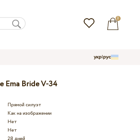
0
укр
|
рус
е Ema Bride V-34
Прямой силуэт
Как на изображении
Нет
Нет
28 дней