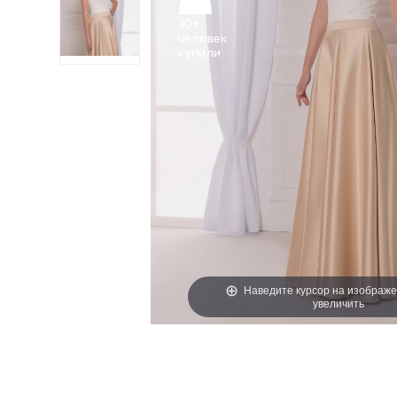
30+
человек
Наведите курсор на изображе
увеличить