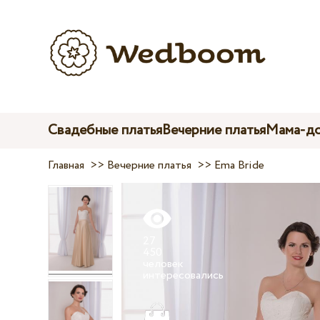
Свадебные платья
Вечерние платья
Мама-до
Главная
>>
Вечерние платья
>>
Ema Bride
27
450
человек