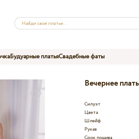
чка
Будуарные платья
Свадебные фаты
Вечернее плать
Силуэт
Цвета
Шлейф
Рукав
Срок пошива