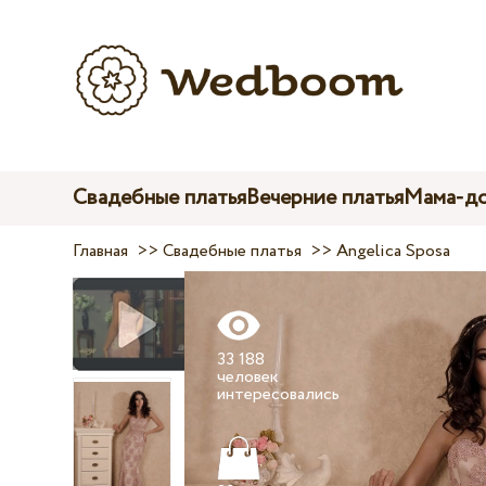
Свадебные платья
Вечерние платья
Мама-до
Главная
>>
Свадебные платья
>>
Angelica Sposa
33 188
человек