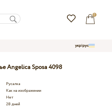
0
укр
|
рус
ье Angelica Sposa 4098
Русалка
Как на изображении
Нет
28 дней