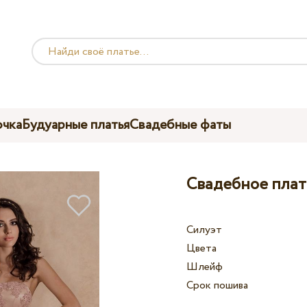
чка
Будуарные платья
Свадебные фаты
Свадебное плат
Силуэт
Цвета
Шлейф
Срок пошива