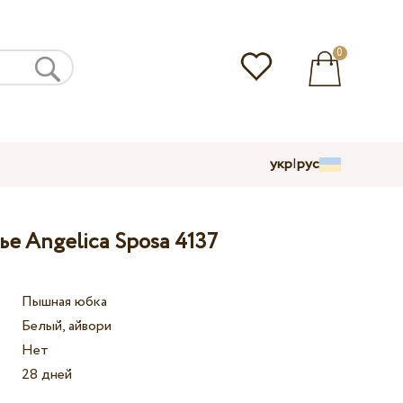
0
укр
|
рус
е Angelica Sposa 4137
Пышная юбка
Белый, айвори
Нет
28 дней