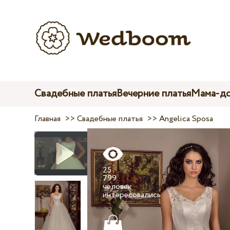
Свадебные платья
Вечерние платья
Мама-до
Главная
>>
Свадебные платья
>>
Angelica Sposa
25
799
человек