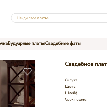
чка
Будуарные платья
Свадебные фаты
Свадебное плать
Силуэт
Цвета
Шлейф
Срок пошива