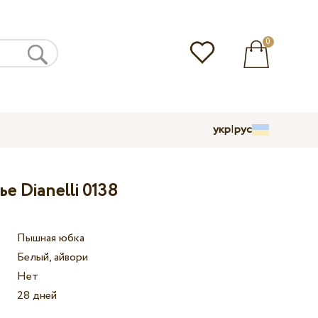
0
укр
|
рус
е Dianelli 0138
Пышная юбка
Белый, айвори
Нет
28 дней