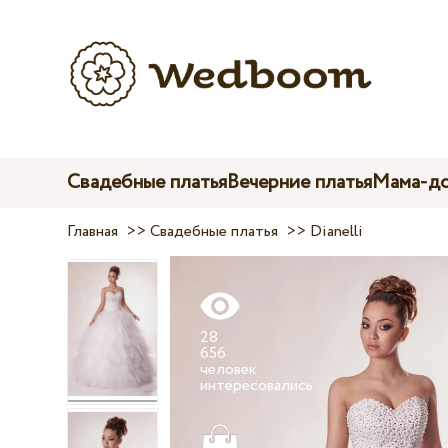
Свадебные платья
Вечерние платья
Мама-до
Главная
>>
Свадебные платья
>>
Dianelli
28
656
человек