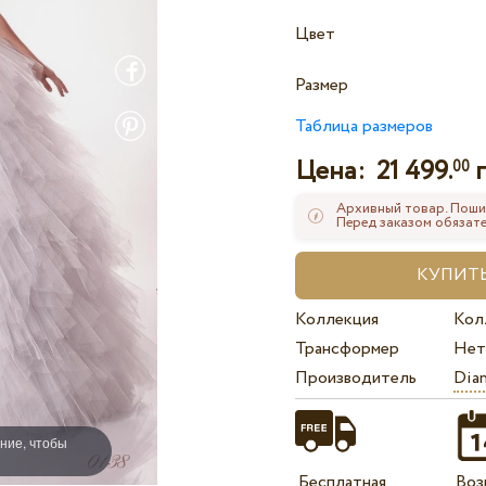
Цвет
Размер
Таблица размеров
Цена:
21 499.
г
00
Архивный товар. Поши
Перед заказом обязате
Коллекция
Кол
Трансформер
Нет
Производитель
Dian
ние, чтобы
Бесплатная
Воз