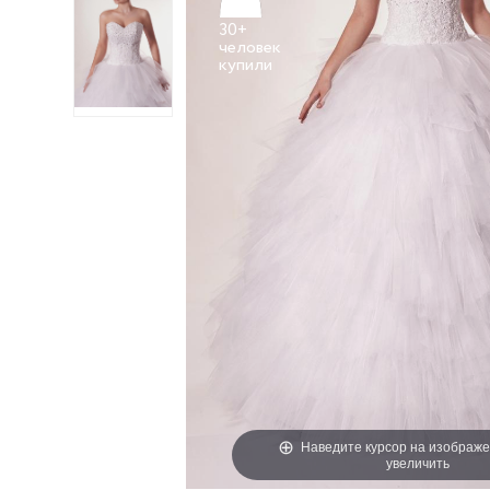
30+
человек
Наведите курсор на изображе
увеличить