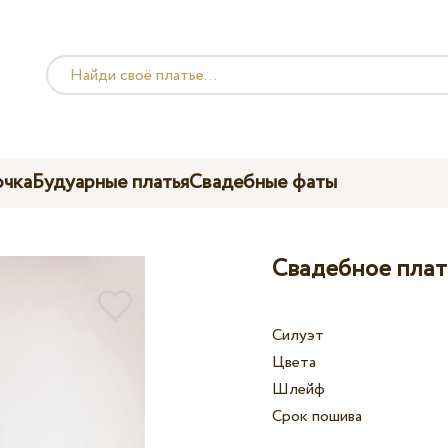
чка
Будуарные платья
Свадебные фаты
Свадебное плать
Силуэт
Цвета
Шлейф
Срок пошива