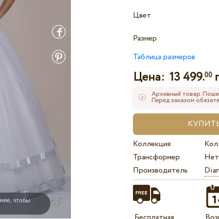
Цвет
Размер
Таблица размеров
Цена:
13 499.
00
Архивный товар. Поши
Перед заказом обязате
Коллекция
Кол
Трансформер
Нет
Производитель
Dian
ние, чтобы
Бесплатная
Воз