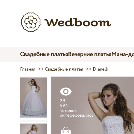
Свадебные платья
Вечерние платья
Мама-до
Главная
>>
Свадебные платья
>>
Dianelli
28
994
человек