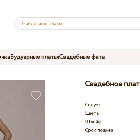
чка
Будуарные платья
Свадебные фаты
Свадебное плать
Силуэт
Цвета
Шлейф
Срок пошива