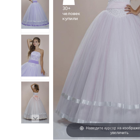
30+
человек
Наведите курсор на изображе
увеличить