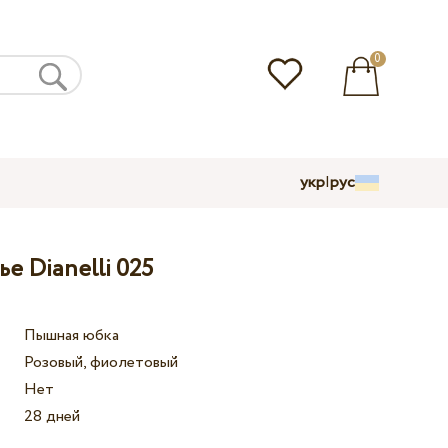
0
укр
|
рус
е Dianelli 025
Пышная юбка
Розовый, фиолетовый
Нет
28 дней