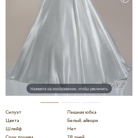
Нажмите на изображение, чтобы увеличить
Силуэт
Пышная юбка
Цвета
Белый, айвори
Шлейф
Нет
Срок пошива
28 дней