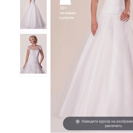
30+
человек
Наведите курсор на изображе
увеличить