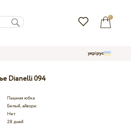
0
укр
|
рус
е Dianelli 094
Пышная юбка
Белый, айвори
Нет
28 дней