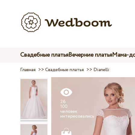
Свадебные платья
Вечерние платья
Мама-до
Главная
>>
Свадебные платья
>>
Dianelli
26
100
человек