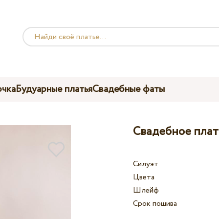
чка
Будуарные платья
Свадебные фаты
Свадебное плать
Силуэт
Цвета
Шлейф
Срок пошива