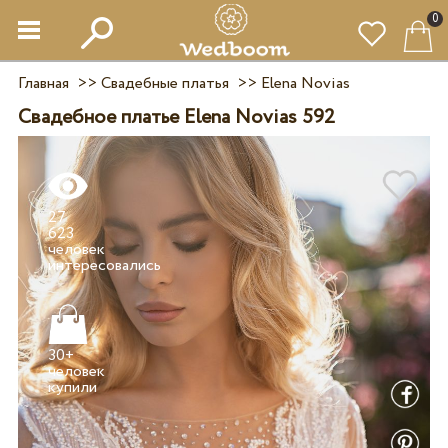
0
Главная
>>
Свадебные платья
>>
Elena Novias
Свадебное платье Elena Novias 592
27
623
человек
30+
человек