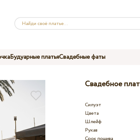
чка
Будуарные платья
Свадебные фаты
Свадебное плат
Силуэт
Цвета
Шлейф
Рукав
Срок пошива