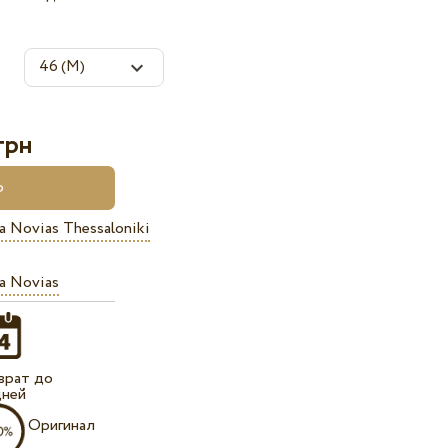
грн
a Novias Thessaloniki
a Novias
врат до
дней
Оригинал