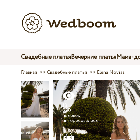
Свадебные платья
Вечерние платья
Мама-до
Главная
>>
Свадебные платья
>>
Elena Novias
18
970
человек