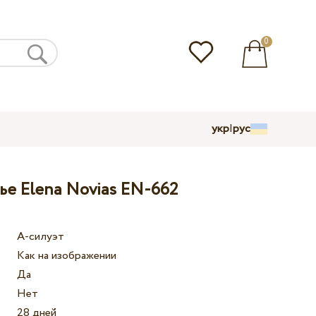
0
укр
|
рус
ье Elena Novias EN-662
А-силуэт
Как на изображении
Да
Нет
28 дней