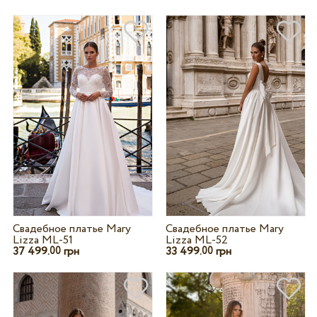
Свадебное платье Mary
Свадебное платье Mary
Lizza ML-51
Lizza ML-52
37 499.
грн
33 499.
грн
00
00