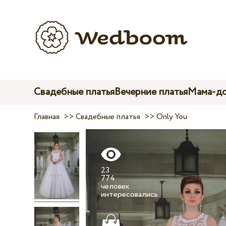
Свадебные платья
Вечерние платья
Мама-до
Главная
>>
Свадебные платья
>>
Only You
23
774
человек