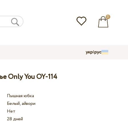
0
укр
|
рус
ье Only You OY-114
Пышная юбка
Белый, айвори
Нет
28 дней