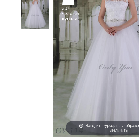
30+
человек
Наведите курсор на изображе
увеличить