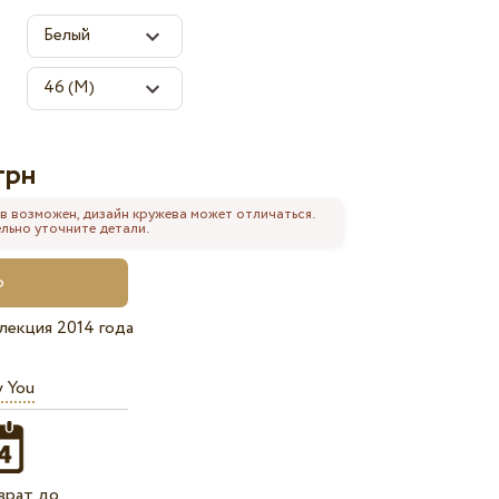
грн
в возможен, дизайн кружева может отличаться.
льно уточните детали.
лекция 2014 года
y You
врат до