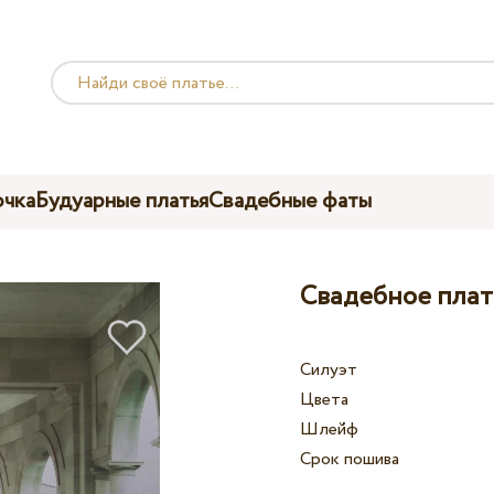
чка
Будуарные платья
Свадебные фаты
Свадебное плат
Силуэт
Цвета
Шлейф
Срок пошива