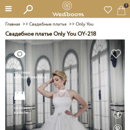
0
Главная
>>
Свадебные платья
>>
Only You
Свадебное платье Only You OY-218
27
784
человек
30+
человек