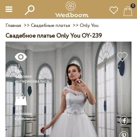
0
Главная
>>
Свадебные платья
>>
Only You
Свадебное платье Only You OY-239
23
814
человек
30+
человек