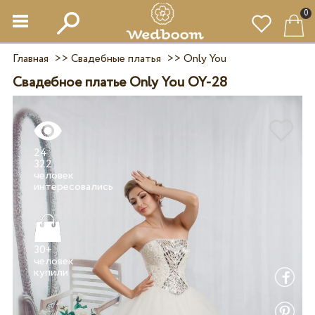
0
Главная
>>
Свадебные платья
>>
Only You
Свадебное платье Only You OY-28
24
322
человек
30+
человек