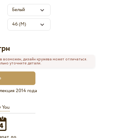
грн
в возможен, дизайн кружева может отличаться.
льно уточните детали.
лекция 2014 года
y You
врат до