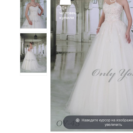
30+
человек
Наведите курсор на изображе
увеличить