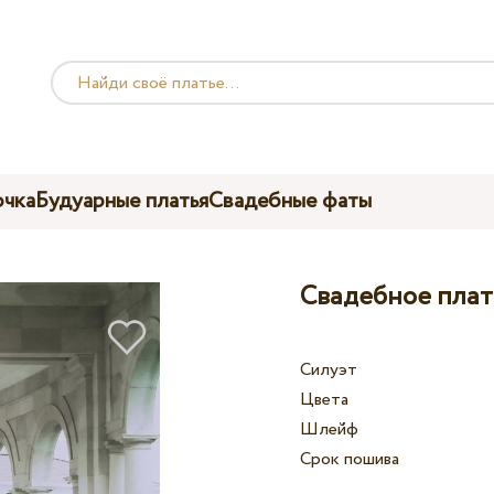
чка
Будуарные платья
Свадебные фаты
Свадебное плат
Силуэт
Цвета
Шлейф
Срок пошива