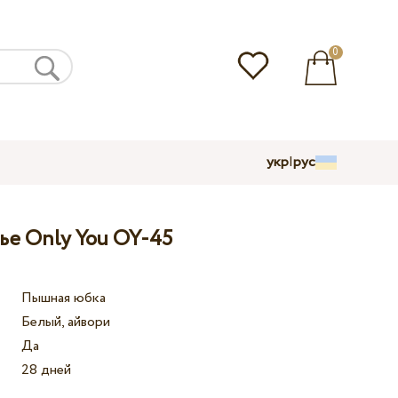
0
укр
|
рус
ье Only You OY-45
Пышная юбка
Белый, айвори
Да
28 дней