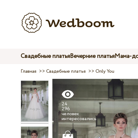
Свадебные платья
Вечерние платья
Мама-до
Главная
>>
Свадебные платья
>>
Only You
24
296
человек