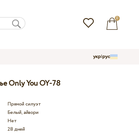
0
укр
|
рус
ье Only You OY-78
Прямой силуэт
Белый, айвори
Нет
28 дней