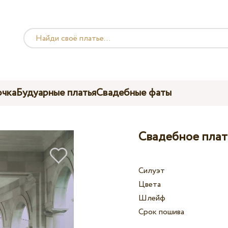
чка
Будуарные платья
Свадебные фаты
Свадебное плат
Силуэт
Цвета
Шлейф
Срок пошива