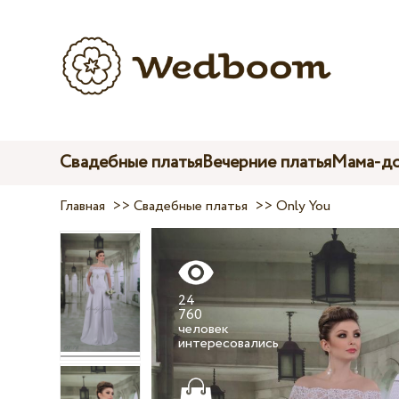
Свадебные платья
Вечерние платья
Мама-до
Главная
>>
Свадебные платья
>>
Only You
24
760
человек