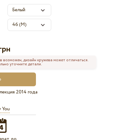
грн
в возможен, дизайн кружева может отличаться.
льно уточните детали.
лекция 2014 года
y You
врат до