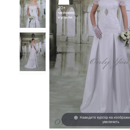
30+
человек
Наведите курсор на изображе
увеличить