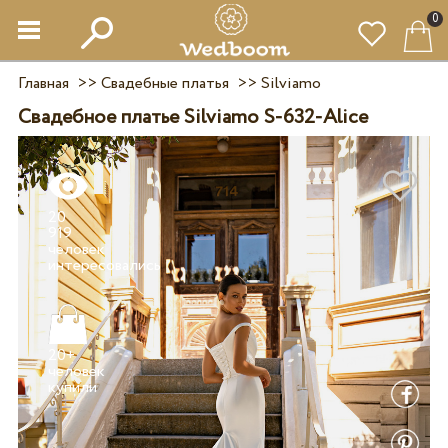
0
Главная
>>
Свадебные платья
>>
Silviamo
Свадебное платье Silviamo S-632-Alice
20
919
человек
20+
человек