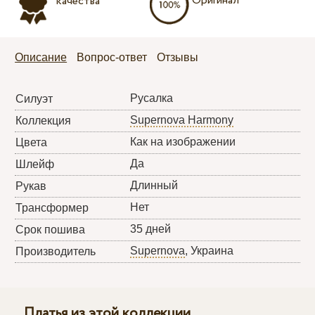
Оригинал
качества
Описание
Вопрос-ответ
Отзывы
Русалка
Силуэт
Supernova Harmony
Коллекция
Как на изображении
Цвета
Да
Шлейф
Длинный
Рукав
Нет
Трансформер
35 дней
Срок пошива
Supernova
, Украина
Производитель
Платья из этой коллекции