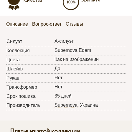
Оригинал
качества
Описание
Вопрос-ответ
Отзывы
А-силуэт
Силуэт
Supernova Edem
Коллекция
Как на изображении
Цвета
Да
Шлейф
Нет
Рукав
Нет
Трансформер
35 дней
Срок пошива
Supernova
, Украина
Производитель
Платья из этой коллекции