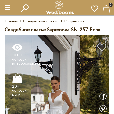
0
Главная
>>
Свадебные платья
>>
Supernova
Свадебное платье Supernova SN-257-Edna
18 838
человек
20+
человек