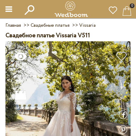
0
Главная
>>
Свадебные платья
>>
Vissaria
Свадебное платье Vissaria V511
45 113
человек
30+
человек