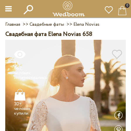
0
Главная
>>
Свадебные фаты
>>
Elena Novias
Свадебная фата Elena Novias 658
21
662
человек
30+
человек