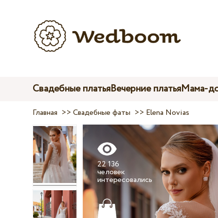
Свадебные платья
Вечерние платья
Мама-до
Главная
>>
Свадебные фаты
>>
Elena Novias
22 136
человек