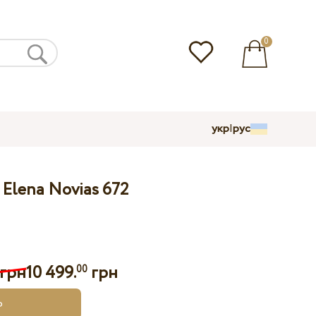
0
укр
|
рус
Elena Novias 672
 грн
10 499.
грн
00