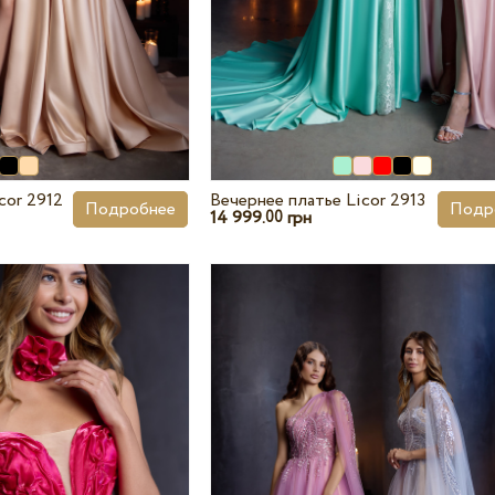
cor 2912
Вечернее платье Licor 2913
Подробнее
Подр
14 999.
грн
00