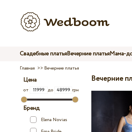
Свадебные платья
Вечерние платья
Мама-до
Главная
>>
Вечерние платья
Вечерние пл
Цена
от
до
грн
Бренд
Elena Novias
Ema Bride