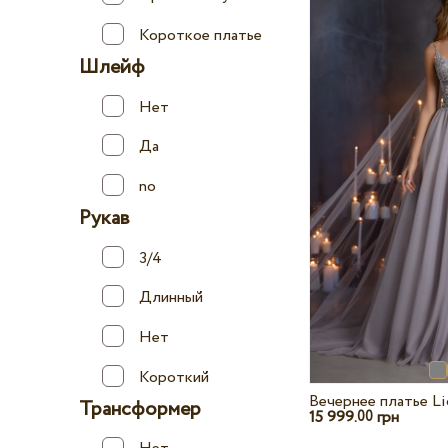
Короткое платье
Шлейф
Нет
Да
no
Рукав
3/4
Длинный
Нет
Короткий
Вечернее платье Li
Трансформер
15 999.
грн
00