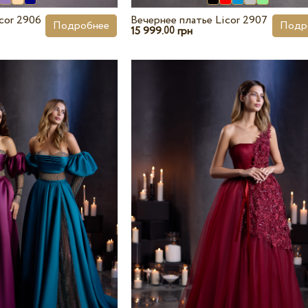
cor 2906
Вечернее платье Licor 2907
Подробнее
Подр
15 999.
грн
00