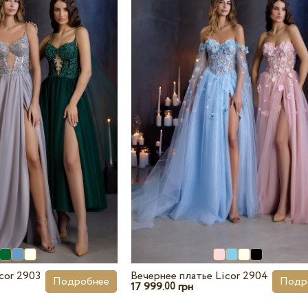
cor 2903
Вечернее платье Licor 2904
Подробнее
Подр
17 999.
грн
00