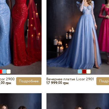
cor 2900
Вечернее платье Licor 2901
Подробнее
Подр
.
грн
17 999.
грн
00
00