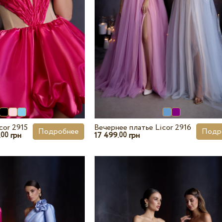
cor 2915
Вечернее платье Licor 2916
Подробнее
Подр
.
грн
17 499.
грн
00
00