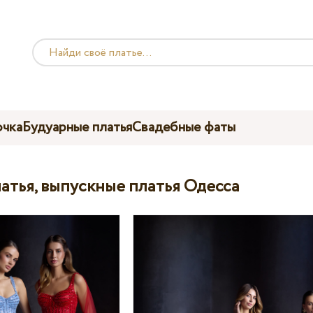
чка
Будуарные платья
Свадебные фаты
атья, выпускные платья Одесса