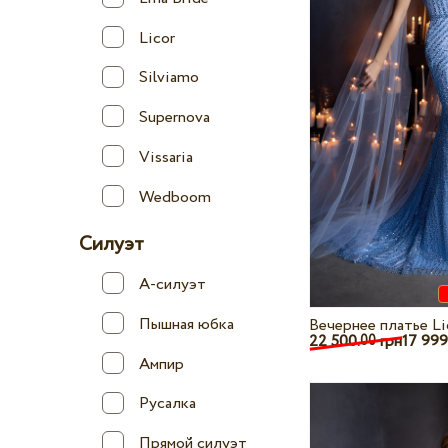
Licor
Silviamo
Supernova
Vissaria
Wedboom
Силуэт
А-силуэт
Пышная юбка
Вечернее платье Li
22 500.
грн
17 999
00
Ампир
Русалка
Прямой силуэт