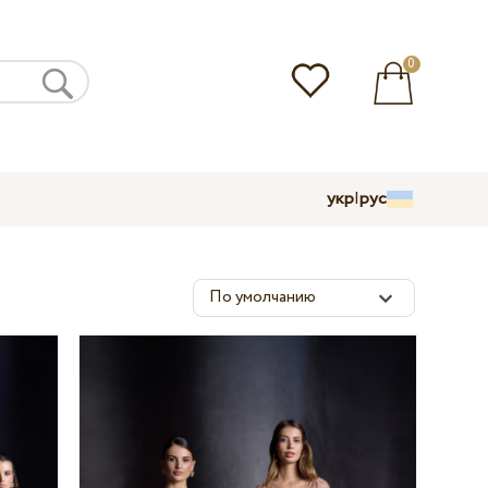
0
укр
|
рус