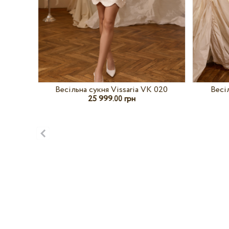
 031
Весільна сукня Vissaria VK 020
Весі
25 999.
грн
00