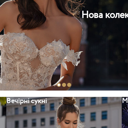
Сукні мама
М
Вечірні сукні