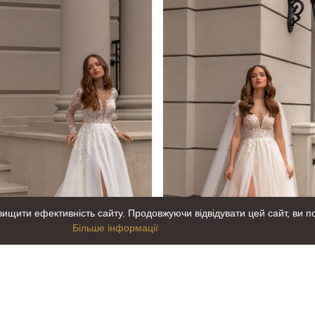
ищити ефективність сайту. Продовжуючи відвідувати цей сайт, ви п
Більше інформації
Весільна сукня Maria Anne
на сукня Maria Annete 5301
37 499.
грн
37 499.
грн
00
00