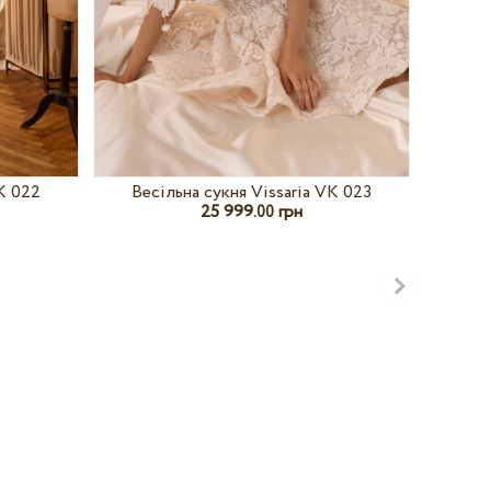
VK 022
Весільна сукня Vissaria VK 023
Вес
25 999.
грн
00