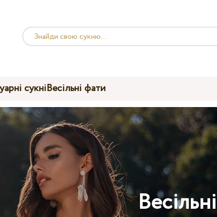
уарні сукні
Весільні фати