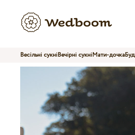
Весільні сукні
Вечірні сукні
Мати-дочка
Буд
Family Look