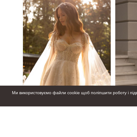
Ми використовуємо файли cookie щоб поліпшити роботу і підв
Весільна сукня Maria Annete 5300
Весіль
41 499.
грн
00