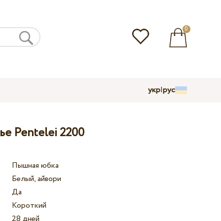
0
укр
|
рус
е Pentelei 2200
Пышная юбка
Белый, айвори
Да
Короткий
28 дней