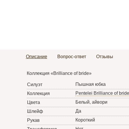
Описание
Вопрос-ответ
Отзывы
Коллекция «Brilliance of bride»
Пышная юбка
Силуэт
Pentelei Brilliance of brid
Коллекция
Белый, айвори
Цвета
Да
Шлейф
Короткий
Рукав
Нет