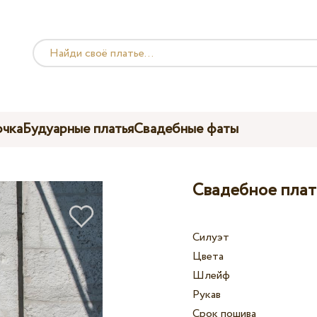
чка
Будуарные платья
Свадебные фаты
Свадебное плать
Силуэт
Цвета
Шлейф
Рукав
Срок пошива