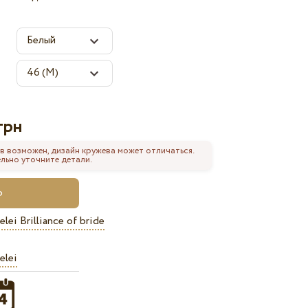
грн
в возможен, дизайн кружева может отличаться.
льно уточните детали.
elei Brilliance of bride
elei