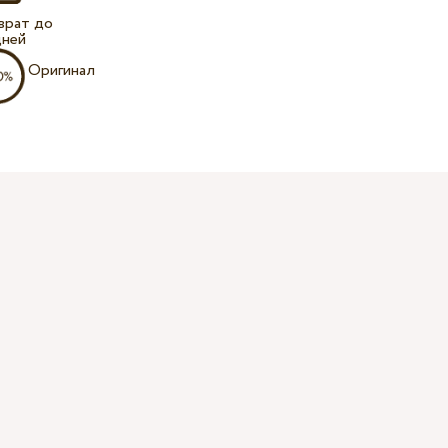
врат до
дней
Оригинал