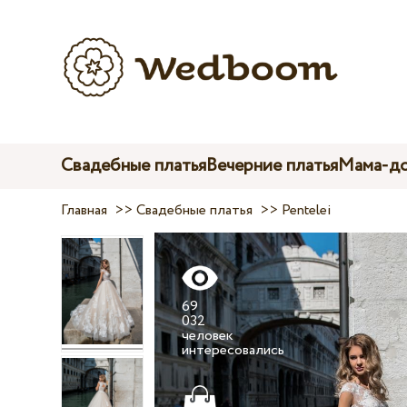
Свадебные платья
Вечерние платья
Мама-до
Главная
>>
Свадебные платья
>>
Pentelei
69
032
человек