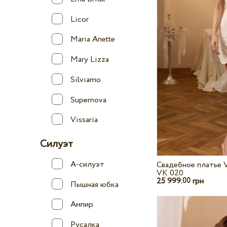
Licor
Maria Anette
Mary Lizza
Silviamo
Supernova
Vissaria
Силуэт
А-силуэт
Свадебное платье V
VK 020
25 999.
грн
00
Пышная юбка
Ампир
Русалка