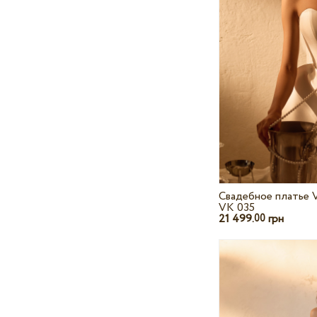
Свадебное платье V
VK 035
21 499.
грн
00