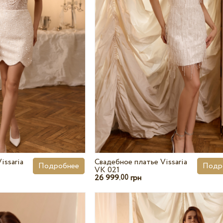
issaria
Свадебное платье Vissaria
Подробнее
Подр
VK 021
26 999.
грн
00