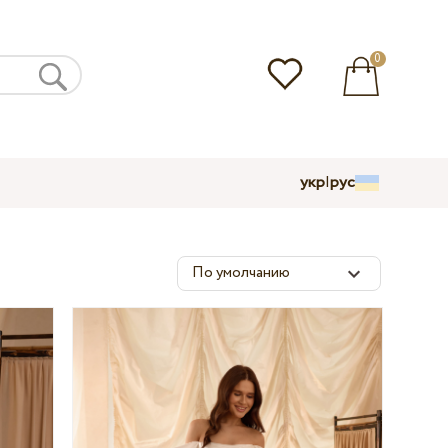
0
укр
|
рус