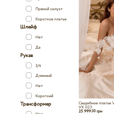
Прямой силуэт
Короткое платье
Шлейф
Нет
Да
Рукав
3/4
Длинный
Нет
Короткий
Свадебное платье V
Трансформер
VK 023
25 999.
грн
00