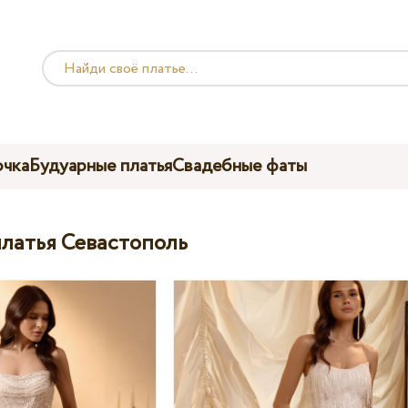
чка
Будуарные платья
Свадебные фаты
латья Севастополь