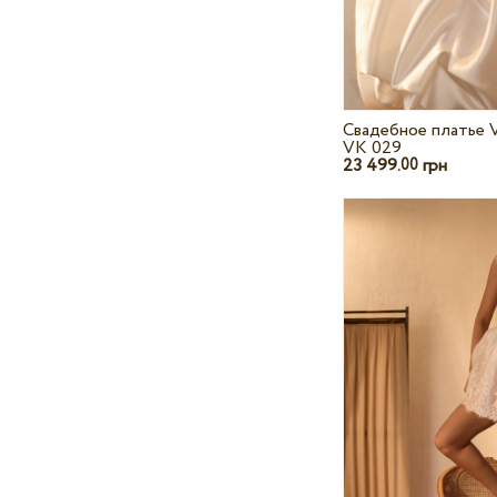
Свадебное платье V
VK 029
23 499.
грн
00