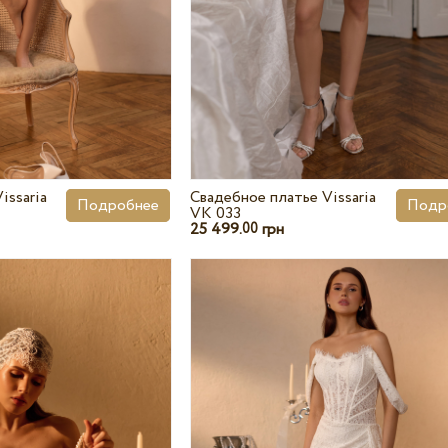
issaria
Свадебное платье Vissaria
Подробнее
Подр
VK 033
25 499.
грн
00