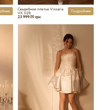
Свадебное платье Vissaria
обнее
Подробнее
VK 028
23 999.
грн
00