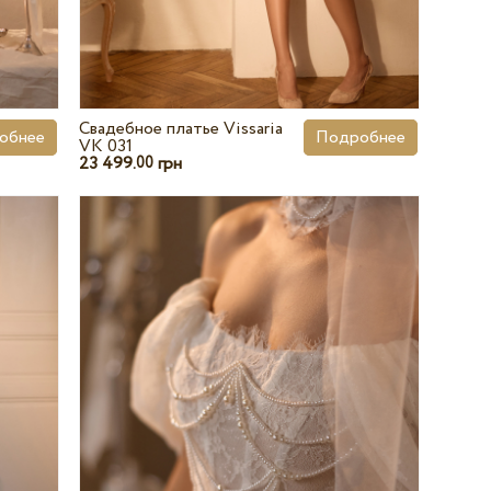
Свадебное платье Vissaria
обнее
Подробнее
VK 031
23 499.
грн
00