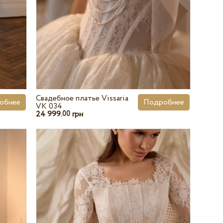
Свадебное платье Vissaria
обнее
Подробнее
VK 034
24 999.
грн
00