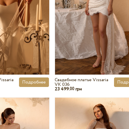
issaria
Свадебное платье Vissaria
Подробнее
Подр
VK 036
23 499.
грн
00