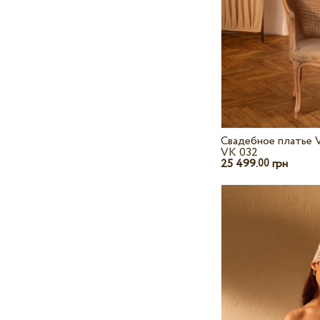
Свадебное платье V
VK 032
25 499.
грн
00