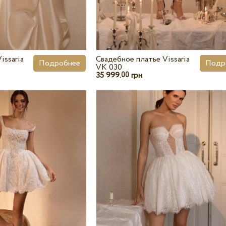
issaria
Свадебное платье Vissaria
Подробнее
Подр
VK 030
35 999.
грн
00