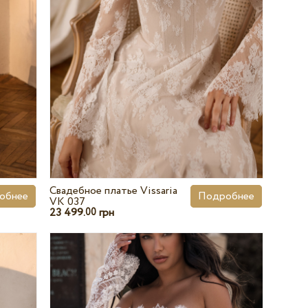
Свадебное платье Vissaria
обнее
Подробнее
VK 037
23 499.
грн
00