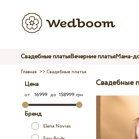
Свадебные платья
Вечерние платья
Мама-до
Главная
>>
Свадебные платья
Свадебные п
Цена
от
до
грн
Бренд
Elena Novias
Ema Bride