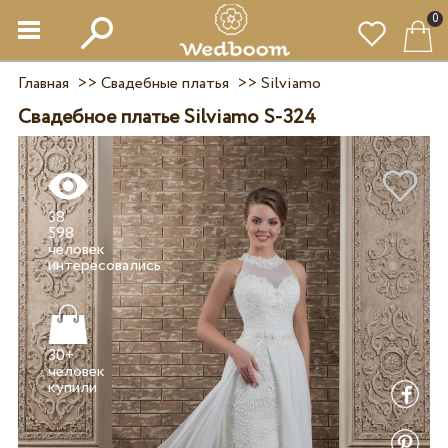
0
Главная
>>
Свадебные платья
>>
Silviamo
Свадебное платье Silviamo S-324
38
598
человек
30+
человек