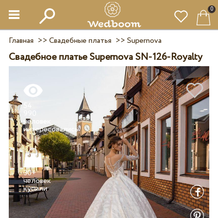
0
Главная
>>
Свадебные платья
>>
Supernova
Свадебное платье Supernova SN-126-Royalty
54
990
человек
30+
человек