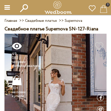
0
Главная
>>
Свадебные платья
>>
Supernova
Свадебное платье Supernova SN-127-Riana
49
083
человек
30+
человек