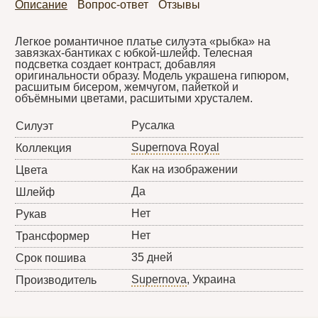
Описание
Вопрос-ответ
Отзывы
Легкое романтичное платье силуэта «рыбка» на
завязках-бантиках с юбкой-шлейф. Телесная
подсветка создает контраст, добавляя
оригинальности образу. Модель украшена гипюром,
расшитым бисером, жемчугом, пайеткой и
объёмными цветами, расшитыми хрусталем.
Русалка
Силуэт
Supernova Royal
Коллекция
Как на изображении
Цвета
Да
Шлейф
Нет
Рукав
Нет
Трансформер
35 дней
Срок пошива
Supernova
, Украина
Производитель