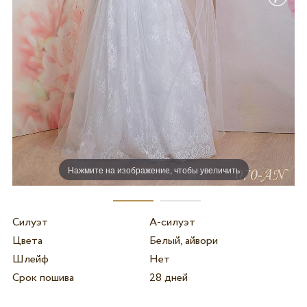
Нажмите на изображение, чтобы увеличить
Силуэт
А-силуэт
Цвета
Белый, айвори
Шлейф
Нет
Срок пошива
28 дней