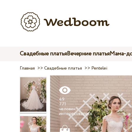
Свадебные платья
Вечерние платья
Мама-до
Главная
>>
Свадебные платья
>>
Pentelei
49
771
человек