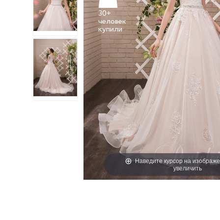
30+
человек
Наведите курсор на изображе
увеличить