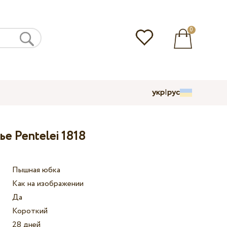
0
укр
|
рус
е Pentelei 1818
Пышная юбка
Как на изображении
Да
Короткий
28 дней