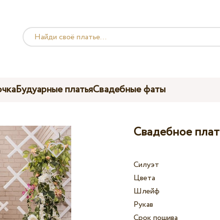
чка
Будуарные платья
Свадебные фаты
Свадебное плать
Силуэт
Цвета
Шлейф
Рукав
Срок пошива