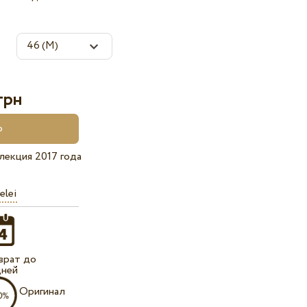
грн
лекция 2017 года
elei
врат до
дней
Оригинал