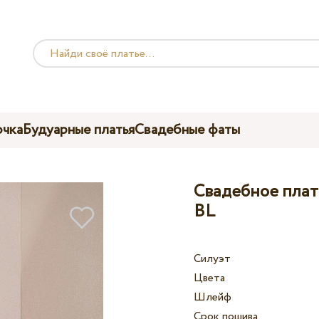
чка
Будуарные платья
Свадебные фаты
Свадебное плать
BL
Силуэт
Цвета
Шлейф
Срок пошива