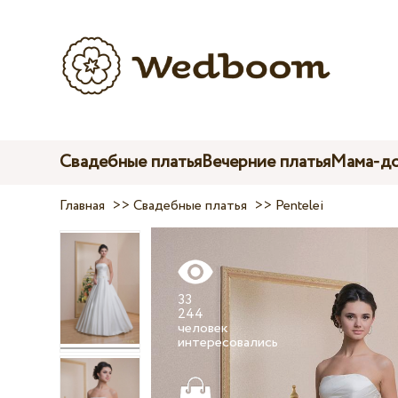
Свадебные платья
Вечерние платья
Мама-до
Главная
>>
Свадебные платья
>>
Pentelei
33
244
человек