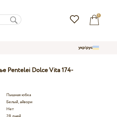
0
укр
|
рус
е Pentelei Dolce Vita 174-
Пышная юбка
Белый, айвори
Нет
28 дней