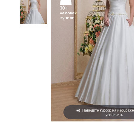
30+
человек
Наведите курсор на изображе
увеличить