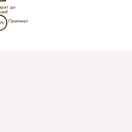
врат до
дней
Оригинал