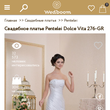
0
Главная
>>
Свадебные платья
>>
Pentelei
Свадебное платье Pentelei Dolce Vita 276-GR
32
573
человек
30+
человек