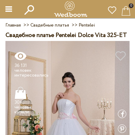
0
Главная
>>
Свадебные платья
>>
Pentelei
Свадебное платье Pentelei Dolce Vita 325-ET
36 131
человек
30+
человек