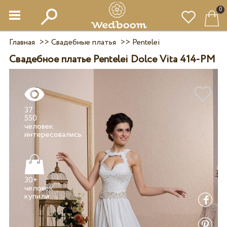
0
Главная
>>
Свадебные платья
>>
Pentelei
Свадебное платье Pentelei Dolce Vita 414-PM
37
550
человек
30+
человек