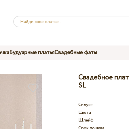
чка
Будуарные платья
Свадебные фаты
Свадебное плать
SL
Силуэт
Цвета
Шлейф
Срок пошива