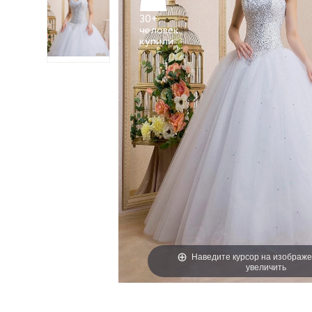
30+
человек
Наведите курсор на изображе
увеличить