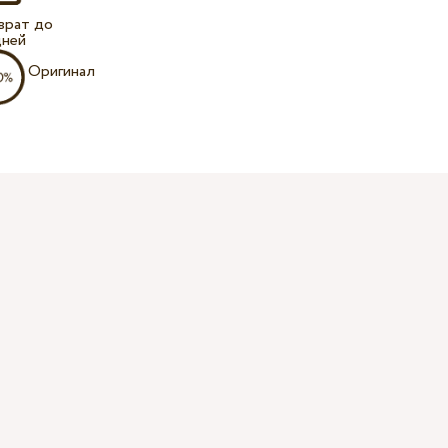
врат до
дней
Оригинал