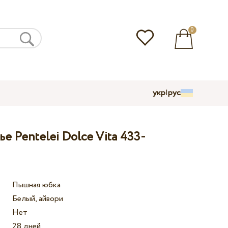
0
укр
|
рус
е Pentelei Dolce Vita 433-
Пышная юбка
Белый, айвори
Нет
28 дней