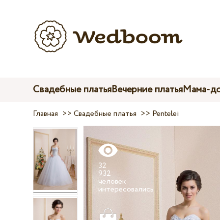
Свадебные платья
Вечерние платья
Мама-до
Главная
>>
Свадебные платья
>>
Pentelei
32
932
человек