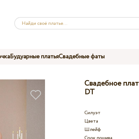
чка
Будуарные платья
Свадебные фаты
Свадебное плать
DT
Силуэт
Цвета
Шлейф
Срок пошива