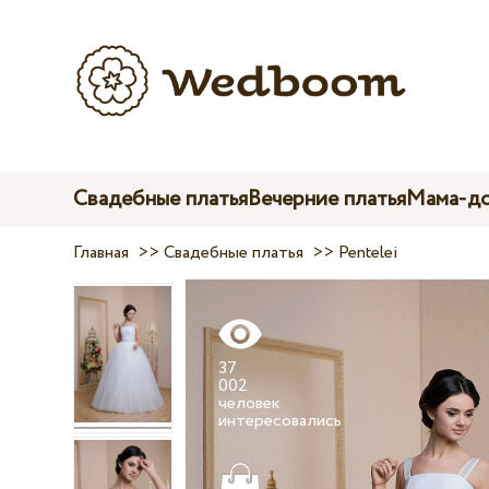
Свадебные платья
Вечерние платья
Мама-до
Главная
>>
Свадебные платья
>>
Pentelei
37
002
человек