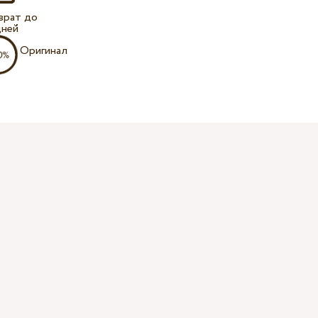
врат до
дней
Оригинал