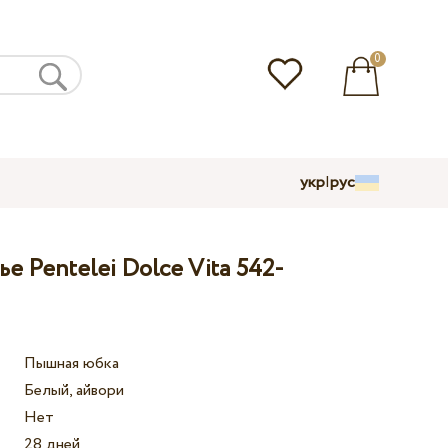
0
укр
|
рус
е Pentelei Dolce Vita 542-
Пышная юбка
Белый, айвори
Нет
28 дней