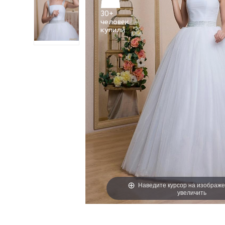
30+
человек
Наведите курсор на изображе
увеличить