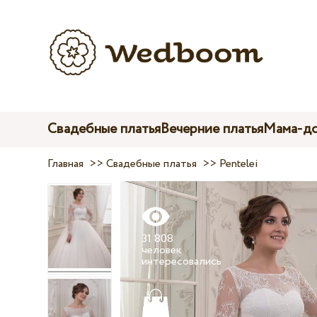
Свадебные платья
Вечерние платья
Мама-до
Главная
>>
Свадебные платья
>>
Pentelei
31 808
человек