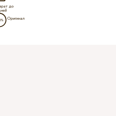
врат до
дней
Оригинал