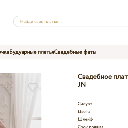
чка
Будуарные платья
Свадебные фаты
Свадебное плать
JN
Силуэт
Цвета
Шлейф
Срок пошива