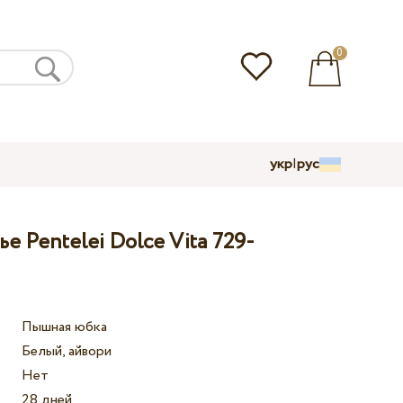
0
укр
|
рус
е Pentelei Dolce Vita 729-
Пышная юбка
Белый, айвори
Нет
28 дней