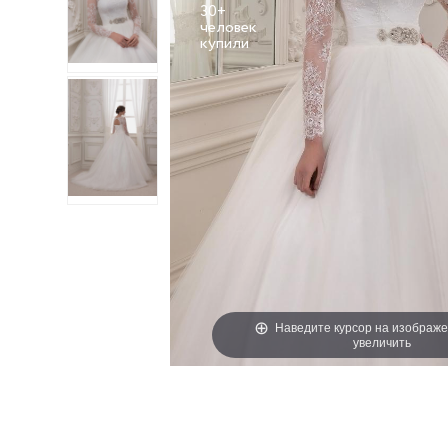
30+
человек
Наведите курсор на изображе
увеличить