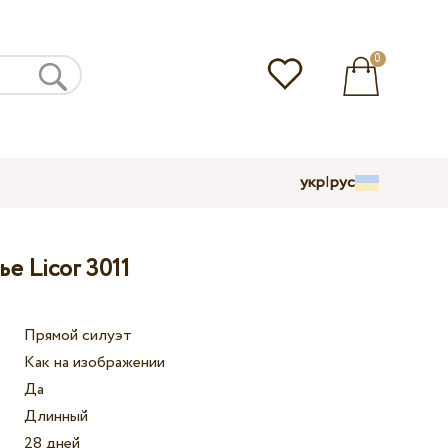
0
укр
|
рус
е Licor 3011
Прямой силуэт
Как на изображении
Да
Длинный
28 дней