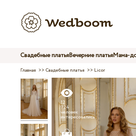
Свадебные платья
Вечерние платья
Мама-до
Главная
>>
Свадебные платья
>>
Licor
12
724
человек