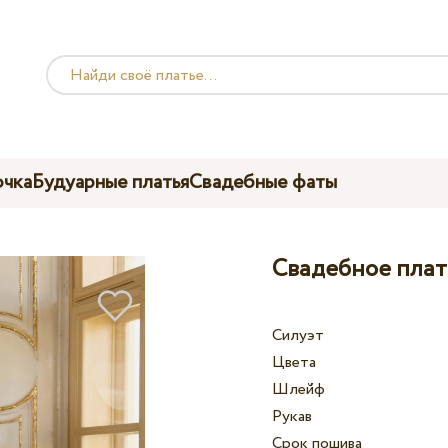
чка
Будуарные платья
Свадебные фаты
Свадебное плать
Силуэт
Цвета
Шлейф
Рукав
Срок пошива