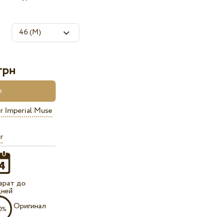
грн
r Imperial Muse
r
врат до
дней
Оригинал