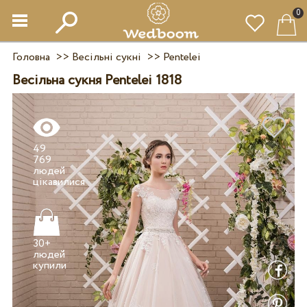
0
Головна
>>
Весільні сукні
>>
Pentelei
Весільна сукня Pentelei 1818
49
769
людей
30+
людей