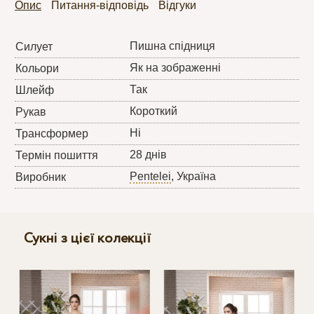
Опис
Питання-відповідь
Відгуки
Пишна спідниця
Силует
Як на зображенні
Кольори
Так
Шлейф
Короткий
Рукав
Ні
Трансформер
28 днів
Термін пошиття
Pentelei
, Україна
Виробник
Сукні з цієї колекції