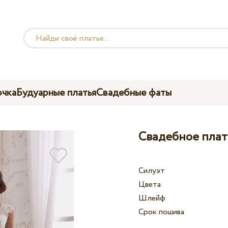
чка
Будуарные платья
Свадебные фаты
Свадебное плать
Силуэт
Цвета
Шлейф
Срок пошива