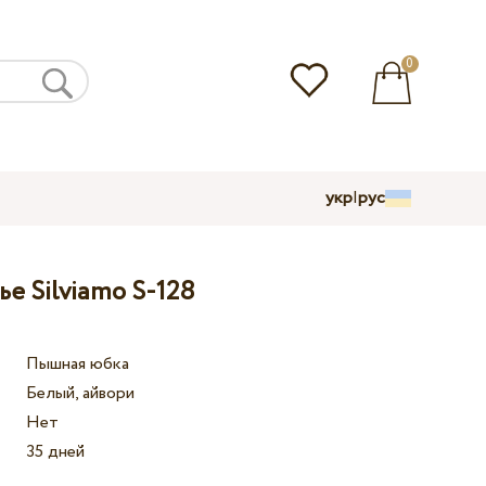
0
укр
|
рус
е Silviamo S-128
Пышная юбка
Белый, айвори
Нет
35 дней