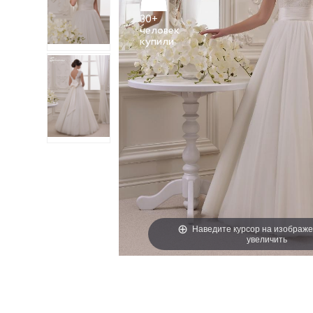
30+
человек
Наведите курсор на изображе
увеличить