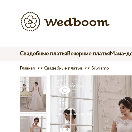
Свадебные платья
Вечерние платья
Мама-до
Главная
>>
Свадебные платья
>>
Silviamo
30
787
человек