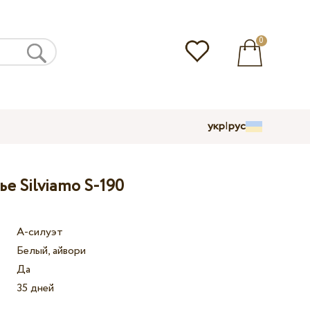
0
укр
|
рус
е Silviamo S-190
А-силуэт
Белый, айвори
Да
35 дней