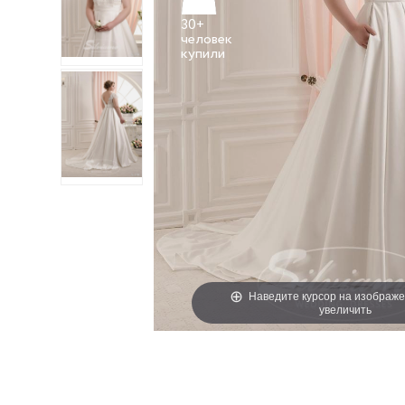
30+
человек
Наведите курсор на изображе
увеличить