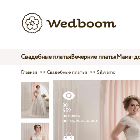
Свадебные платья
Вечерние платья
Мама-до
Главная
>>
Свадебные платья
>>
Silviamo
30
459
человек