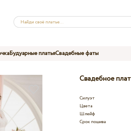
чка
Будуарные платья
Свадебные фаты
Свадебное плать
Силуэт
Цвета
Шлейф
Срок пошива