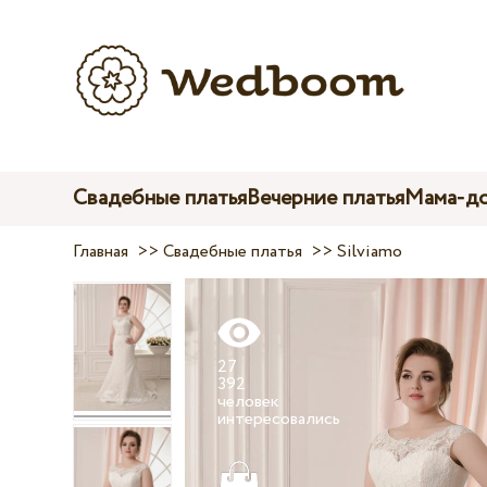
Свадебные платья
Вечерние платья
Мама-до
Главная
>>
Свадебные платья
>>
Silviamo
27
392
человек