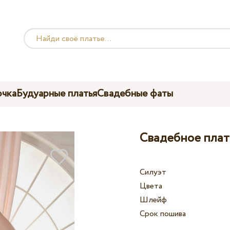
чка
Будуарные платья
Свадебные фаты
Свадебное плать
Силуэт
Цвета
Шлейф
Срок пошива