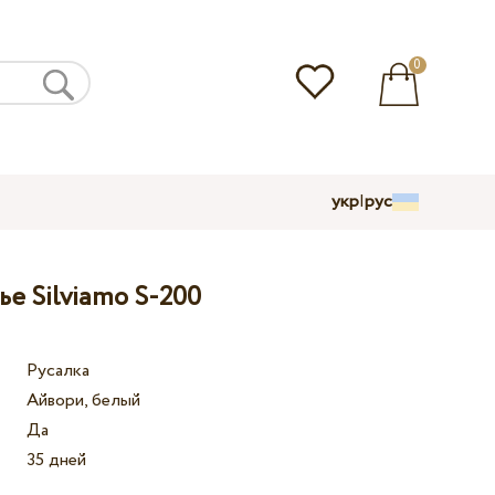
0
укр
|
рус
е Silviamo S-200
Русалка
Айвори, белый
Да
35 дней