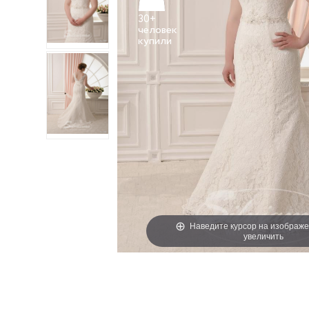
30+
человек
Наведите курсор на изображе
увеличить