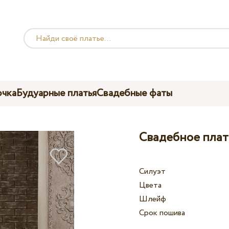
чка
Будуарные платья
Свадебные фаты
Свадебное плать
Силуэт
Цвета
Шлейф
Срок пошива