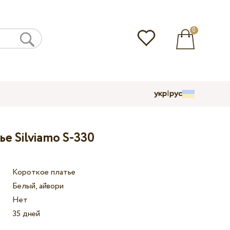
0
укр
|
рус
е Silviamo S-330
Короткое платье
Белый, айвори
Нет
35 дней