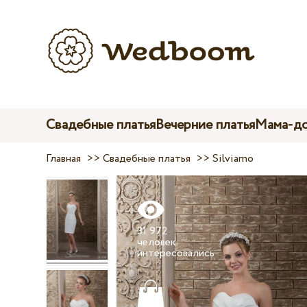
Свадебные платья
Вечерние платья
Мама-до
Главная
>>
Свадебные платья
>>
Silviamo
31 972
человек