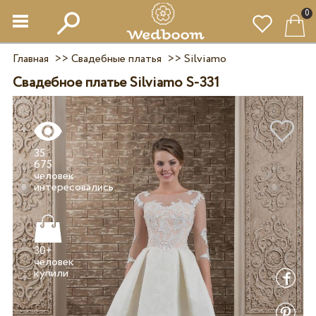
0
Главная
>>
Свадебные платья
>>
Silviamo
Свадебное платье Silviamo S-331
35
675
человек
30+
человек