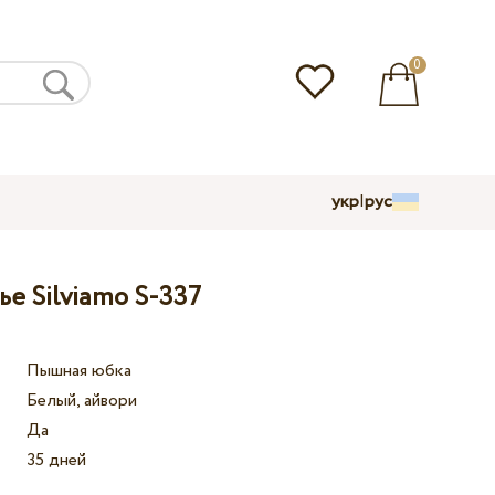
0
укр
|
рус
е Silviamo S-337
Пышная юбка
Белый, айвори
Да
35 дней