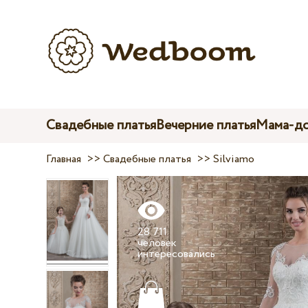
Свадебные платья
Вечерние платья
Мама-до
Главная
>>
Свадебные платья
>>
Silviamo
28 711
человек