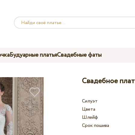
чка
Будуарные платья
Свадебные фаты
Свадебное плать
Силуэт
Цвета
Шлейф
Срок пошива